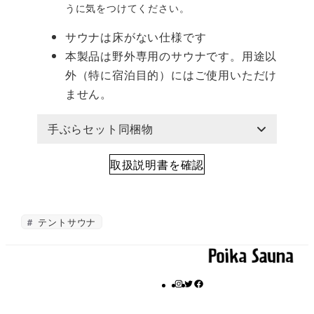
うに気をつけてください。
サウナは床がない仕様です
本製品は野外専用のサウナです。用途以
外（特に宿泊目的）にはご使用いただけ
ません。
手ぶらセット同梱物
取扱説明書を確認
テントサウナ
I
T
F
n
w
a