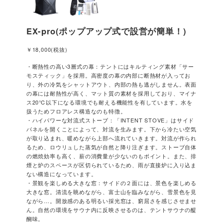
EX-pro(ポップアップ式で設営が簡単！)
￥18,000(税抜)
・断熱性の高い3層式の幕：テントにはキルティング素材「サー
モスティック」を採用。高密度の幕の内部に断熱材が入ってお
り、外の冷気をシャットアウト、内部の熱も逃がしません。表面
の幕には耐熱性が高く、マット質の素材を採用しており、マイナ
ス20℃以下になる環境でも耐える機能性を有しています。水を
扱うためフロアレス構造なのも特徴。
・ハイパワーな対流式ストーブ：「INTENT STOVE」はサイド
パネルを開くことによって、対流を生みます。下から冷たい空気
が取り込まれ、暖めながら上部へ流れていきます。対流が作られ
るため、ロウリュした蒸気が自然と降り注ぎます。ストーブ自体
の燃焼効率も高く、薪の消費量が少ないのもポイント。また、排
煙と炉のスペースが区切られているため、雨が直接炉に入り込ま
ない構造になっています。
・景観を楽しめる大きな窓：サイドの２面には、景色を楽しめる
大きな窓。清流を眺めながら、富士山を臨みながら、雪景色を見
ながら…。開放感のある明るい採光窓は、窮屈さを感じさせませ
ん。自然の環境をサウナ内に反映させるのは、テントサウナの醍
醐味。