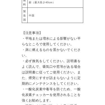
燃
薪（最大長さ40cm）
料
製
造
中国
国
【注意事項】
・平地または増水による影響がない平
らなところで使用してください。
・床に燃えるものを置かないでくださ
い。
・必ず換気をしてください。説明書を
よく読んで、吸気口や窓等がある場合
は説明書に従ってご使用ください。ま
た、煙突にすすが詰まらないように定
期的にメンテナンスをしてください。
・一酸化炭素中毒等を防ぐため、一酸
化炭素チェッカーを使用されることを
強くお勧めします。