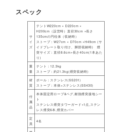
スペック
テントW220cm × D220cm ×
H200cm（設営時）直径30cm ×長さ
サ
135cmの円柱体（収納時）
イ
ストーブ：W27cm × D70cm ×H49cm (サ
ズ
イドプレート取り付け、脚部収納時) 煙
突サイズ：直径8.6cm×長さ40cm(1本あた
り)
重
テント：12.3kg
量
ストーブ：約21.3kg(煙突収納時)
材
ポール：ステンレス(SS201)
質
ストーブ：本体=ステンレス(SS430)
本体固定用ロープ&ペグ,耐熱煙突接地シー
付
ト
属
ステンレス煙突タワーガード×1点,ステン
品
レス煙突6本,煙突カバー
定
4名
員