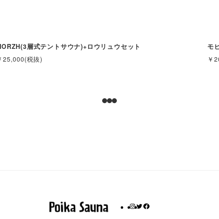
MORZH(3層式テントサウナ)+ロウリュウセット
モ
￥25,000(税抜)
￥2
I
T
F
n
w
a